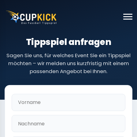
Tippspiel anfragen
Sagen Sie uns, für welches Event Sie ein Tippspiel
möchten – wir melden uns kurzfristig mit einem
passenden Angebot bei Ihnen.