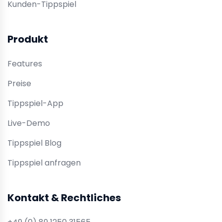
Kunden-Tippspiel
Produkt
Features
Preise
Tippspiel-App
Live-Demo
Tippspiel Blog
Tippspiel anfragen
Kontakt & Rechtliches