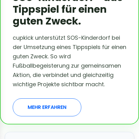
Tippspiel für einen
guten Zweck.
cupkick unterstützt SOS-Kinderdorf bei
der Umsetzung eines Tippspiels für einen
guten Zweck. So wird
Fußballbegeisterung zur gemeinsamen
Aktion, die verbindet und gleichzeitig
wichtige Projekte sichtbar macht.
MEHR ERFAHREN