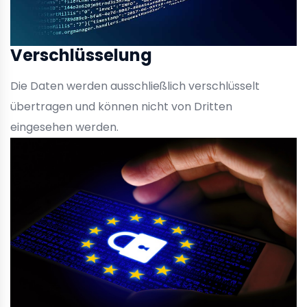
Verschlüsselung
Die Daten werden ausschließlich verschlüsselt
übertragen und können nicht von Dritten
eingesehen werden.