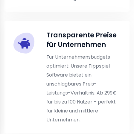
Transparente Preise
für Unternehmen
Für Unternehmensbudgets
optimiert: Unsere Tippspiel
Software bietet ein
unschlagbares Preis-
Leistungs-Verhältnis. Ab 299€
für bis zu 100 Nutzer – perfekt
für kleine und mittlere
Unternehmen.