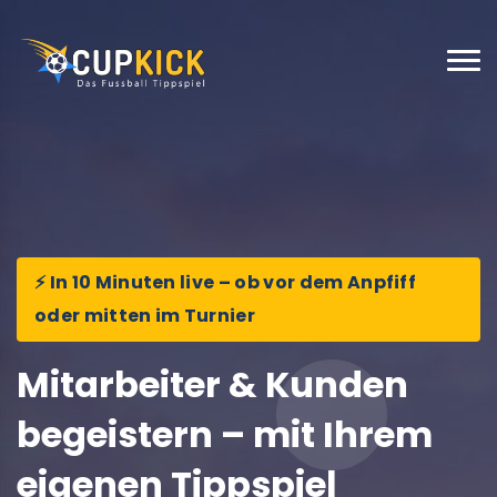
⚡ In 10 Minuten live – ob vor dem Anpfiff
oder mitten im Turnier
Mitarbeiter & Kunden
begeistern – mit Ihrem
eigenen Tippspiel