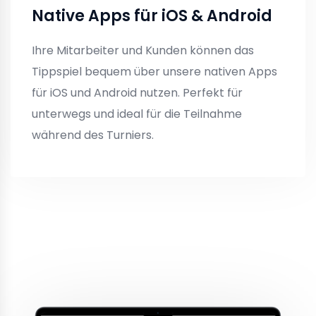
Native Apps für iOS & Android
Ihre Mitarbeiter und Kunden können das
Tippspiel bequem über unsere nativen Apps
für iOS und Android nutzen. Perfekt für
unterwegs und ideal für die Teilnahme
während des Turniers.