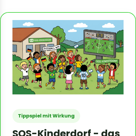
Tippspiel mit Wirkung
SOS-Kinderdorf - das