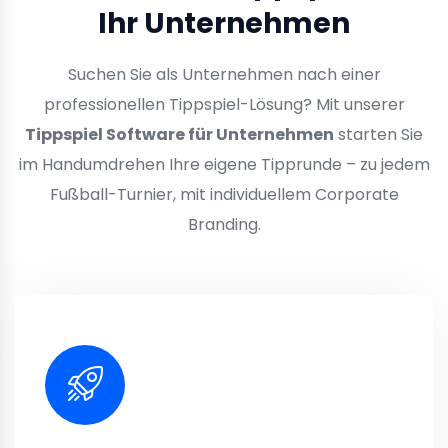
Ihr Unternehmen
Suchen Sie als Unternehmen nach einer
professionellen Tippspiel-Lösung? Mit unserer
Tippspiel Software für Unternehmen
starten Sie
im Handumdrehen Ihre eigene Tipprunde – zu jedem
Fußball-Turnier, mit individuellem Corporate
Branding.