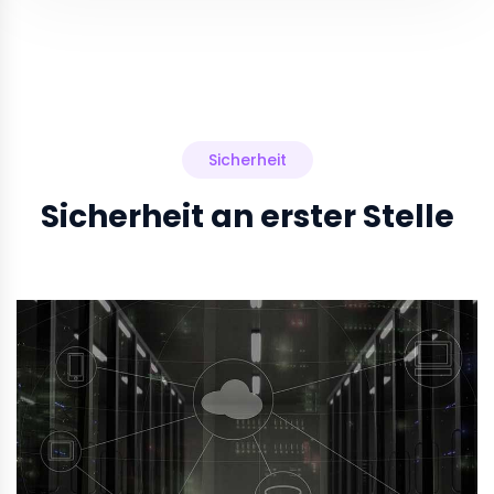
Sicherheit
Sicherheit an erster Stelle